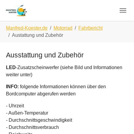
Zur Hauptnavigation springen
Zum Hauptinhalt springen
Zur Fußzeile springen
Sie sind hier:
Manfred-Koester.de
Motorrad
Fahrbericht
Austattung und Zubehör
Ausstattung und Zubehör
Größere Version anzeigen
LED
-Zusatzscheinwerfer (siehe Bild und Informationen
weiter unter)
INFO:
folgende Informationen können über den
Bordcomputer abgerufen werden
- Uhrzeit
- Außen-Temperatur
- Durchschnittsgeschwindigkeit
- Durchschnittsverbrauch